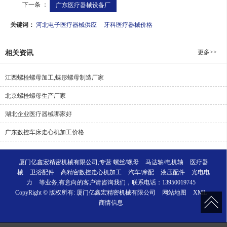
下一条 ：
广东医疗器械设备厂
关键词：
河北电子医疗器械供应
牙科医疗器械价格
更多>>
相关资讯
江西螺栓螺母加工,蝶形螺母制造厂家
北京螺栓螺母生产厂家
湖北企业医疗器械哪家好
广东数控车床走心机加工价格
厦门亿鑫宏精密机械有限公司,专营
螺丝/螺母
马达轴/电机轴
医疗器
械
卫浴配件
高精密数控走心机加工
汽车/摩配
液压配件
光电电
力
等业务,有意向的客户请咨询我们，联系电话：
13950019745
CopyRight © 版权所有:
厦门亿鑫宏精密机械有限公司
网站地图
XML
商情信息